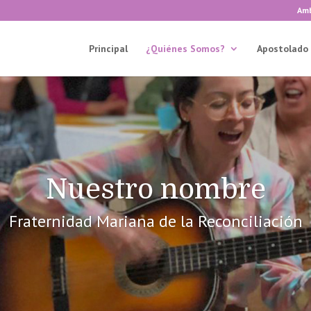
Amb
Principal
¿Quiénes Somos?
Apostolado
Nuestro nombre
Fraternidad Mariana de la Reconciliación