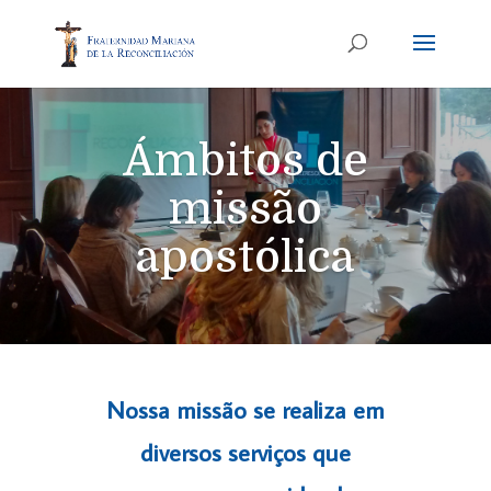
Ámbitos de
missão
apostólica
Nossa missão se realiza em
diversos serviços que